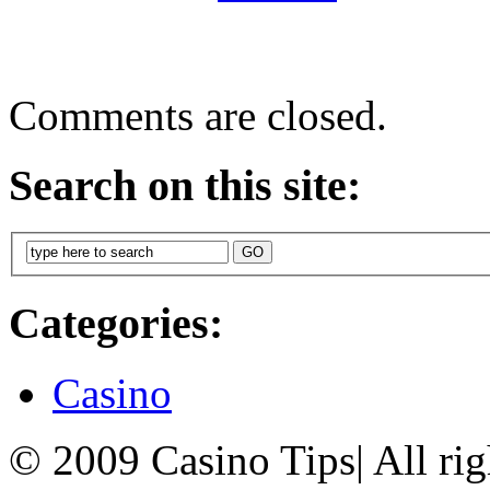
Comments are closed.
Search on this site:
Categories:
Casino
© 2009 Casino Tips
|
All rig