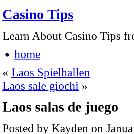
Casino Tips
Learn About Casino Tips fr
home
«
Laos Spielhallen
Laos sale giochi
»
Laos salas de juego
Posted by Kayden on Janua