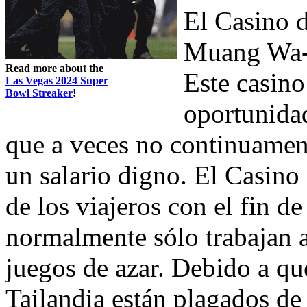
El Casino 
Muang Wa-T
Read more about the
Este casin
Las Vegas 2024 Super
Bowl Streaker
!
oportunidad
que a veces no continuament
un salario digno. El Casin
de los viajeros con el fin d
normalmente sólo trabajan al
juegos de azar. Debido a qu
Tailandia están plagados de