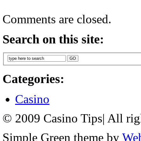
Comments are closed.
Search on this site:
Categories:
Casino
© 2009 Casino Tips
|
All rig
Simple Green theme by
Web