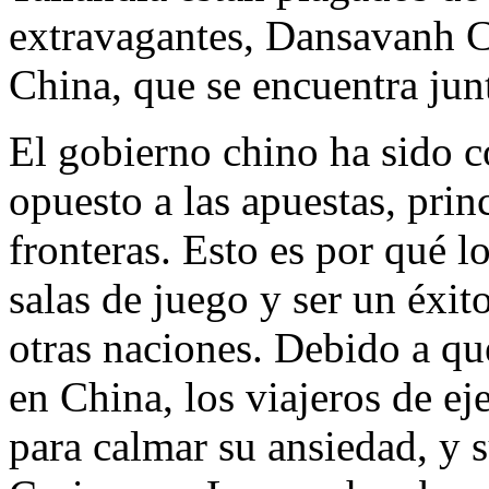
extravagantes, Dansavanh Ca
China, que se encuentra jun
El gobierno chino ha sido 
opuesto a las apuestas, pri
fronteras. Esto es por qué 
salas de juego y ser un éxit
otras naciones. Debido a qu
en China, los viajeros de ej
para calmar su ansiedad, y 