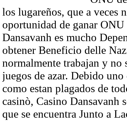
los lugareños, que a veces 
oportunidad de ganar ONU S
Dansavanh es mucho Depende
obtener Beneficio delle Naz
normalmente trabajan y no só
juegos de azar. Debido uno 
como estan plagados de tod
casinò, Casino Dansavanh se
que se encuentra Junto a La