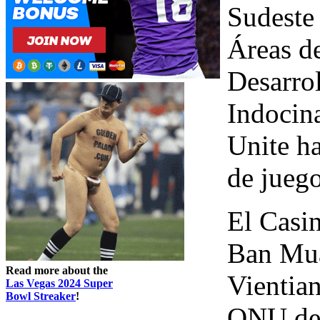
Sudeste 
Áreas de
Desarro
Indocina
Unite ha
de juego
El Casi
Ban Mua
Read more about the
Vientia
Las Vegas 2024 Super
Bowl Streaker
!
ONU de 