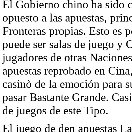
El Gobierno chino ha sido
opuesto a las apuestas, pri
Fronteras propias. Esto es 
puede ser salas de juego y 
jugadores de otras Naciones
apuestas reprobado en Cina, 
casinò de la emoción para s
pasar Bastante Grande. Cas
de juegos de este Tipo.
El juego de den apuestas L