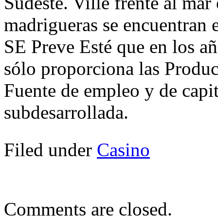
Sudeste. Ville frente al ma
madrigueras se encuentran en
SE Preve Esté que en los a
sólo proporciona las Produc
Fuente de empleo y de capit
subdesarrollada.
Filed under
Casino
Comments are closed.