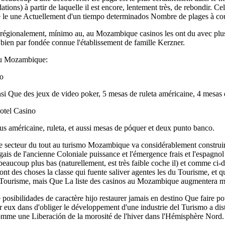
dations) à partir de laquelle il est encore, lentement très, de rebondir. 
le le une Actuellement d'un tiempo determinados Nombre de plages à coup
 régionalement, mínimo au, au Mozambique casinos les ont du avec plusi
bien par fondée connue l'établissement de famille Kerzner.
 du Mozambique:
no
si Que des jeux de video poker, 5 mesas de ruleta américaine, 4 mesas 
tel Casino
us américaine, ruleta, et aussi mesas de póquer et deux punto banco.
e secteur du tout au turismo Mozambique va considérablement construire. 
ugais de l'ancienne Coloniale puissance et l'émergence frais et l'espagn
aucoup plus bas (naturellement, est très faible coche il) et comme ci-d
ont des choses la classe qui fuente saliver agentes les du Tourisme, et 
 Tourisme, mais Que La liste des casinos au Mozambique augmentera má
posibilidades de caractère hijo restaurer jamais en destino Que faire po
r eux dans d'obliger le développement d'une industrie del Turismo a dist
comme une Liberación de la morosité de l'hiver dans l'Hémisphère Nord. E