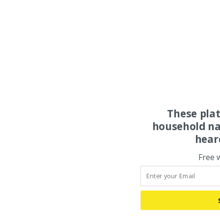
These pla
household na
hear
Free 