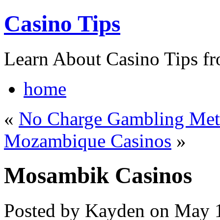
Casino Tips
Learn About Casino Tips fr
home
«
No Charge Gambling Met
Mozambique Casinos
»
Mosambik Casinos
Posted by Kayden on May 