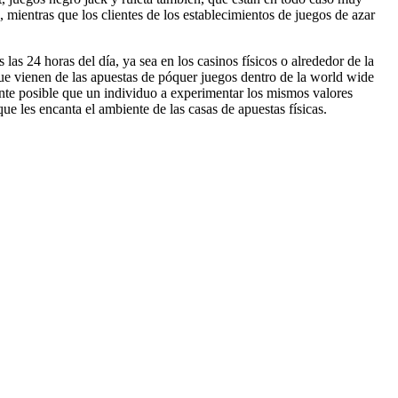
 mientras que los clientes de los establecimientos de juegos de azar
las 24 horas del día, ya sea en los casinos físicos o alrededor de la
e vienen de las apuestas de póquer juegos dentro de la world wide
ente posible que un individuo a experimentar los mismos valores
ue les encanta el ambiente de las casas de apuestas físicas.