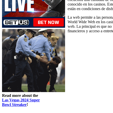
conocido en los casinos. Est
están en condiciones de disf
La web permite a las personas
World Wide Web en los casin
web. La principal es que no 
financieros y acceso a entre
Read more about the
Las Vegas 2024 Super
Bowl Streaker
!