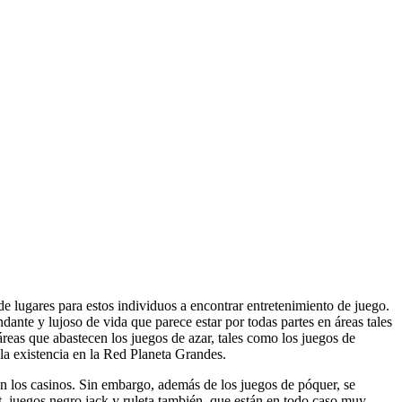
de lugares para estos individuos a encontrar entretenimiento de juego.
nte y lujoso de vida que parece estar por todas partes en áreas tales
reas que abastecen los juegos de azar, tales como los juegos de
 la existencia en la Red Planeta Grandes.
en los casinos. Sin embargo, además de los juegos de póquer, se
, juegos negro jack y ruleta también, que están en todo caso muy