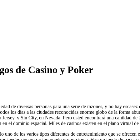
gos de Casino y Poker
iedad de diversas personas para una serie de razones, y no hay escasez 
dos los días a las ciudades reconocidas enorme globo de la forma abunda
Jersey, y Sin City, en Nevada. Pero usted encontrará una cantidad de á
 en el dominio espacial. Miles de casinos existen en el plano virtual de
o uno de los varios tipos diferentes de entretenimiento que se ofrecen 
tros juegos que un casino puede proporcionar. Hay un juego de baccarat