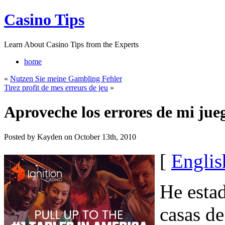
Casino Tips
Learn About Casino Tips from the Experts
home
«
Nutzen Sie meine Gambling Fehler
Tirez profit de mes erreurs de jeu
»
Aproveche los errores de mi jue
Posted by Kayden on October 13th, 2010
[
Englis
He estad
casas de