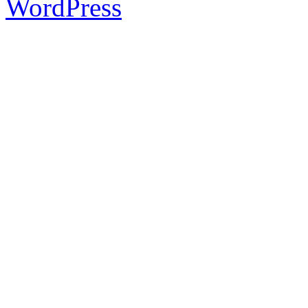
WordPress