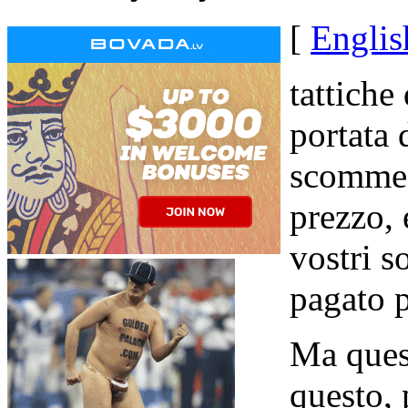
[
Englis
tattiche
portata 
scommes
prezzo, 
vostri s
pagato 
Ma quest
questo, 