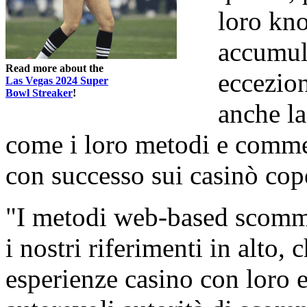
loro kn
accumula
Read more about the
eccezio
Las Vegas 2024 Super
Bowl Streaker
!
anche la
come i loro metodi e comme
con successo sui casinò cop
"I metodi web-based scomme
i nostri riferimenti in alto, 
esperienze casino con loro e