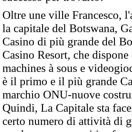
Oltre une ville Francesco, l'
la capitale del Botswana, Ga
Casino di più grande del B
Casino Resort, che dispone 
machines à sous e videogio
è il primo e il più grande 
marchio ONU-nuove costruz
Quindi, La Capitale sta face
certo numero di attività di 