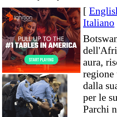
[
Englis
Italiano
Botswana
dell'Afr
aura, ri
regione 
dalla su
per le s
Parchi 