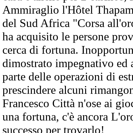
Ammiraglio l'Hôtel Thapama.
del Sud Africa "Corsa all'o
ha acquisito le persone prov
cerca di fortuna. Inopportu
dimostrato impegnativo ed a
parte delle operazioni di es
prescindere alcuni rimango
Francesco Città n'ose ai gio
una fortuna, c'è ancora L'o
successo per trovarlo!