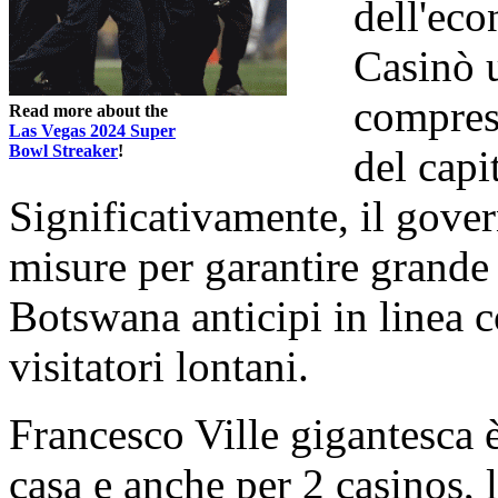
dell'eco
Casinò u
compres
Read more about the
Las Vegas 2024 Super
Bowl Streaker
!
del capi
Significativamente, il gove
misure per garantire grande
Botswana anticipi in linea 
visitatori lontani.
Francesco Ville gigantesca è
casa e anche per 2 casinos, 