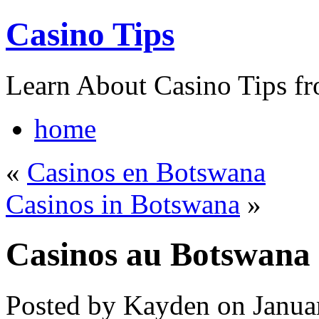
Casino Tips
Learn About Casino Tips fr
home
«
Casinos en Botswana
Casinos in Botswana
»
Casinos au Botswana
Posted by Kayden on Janua