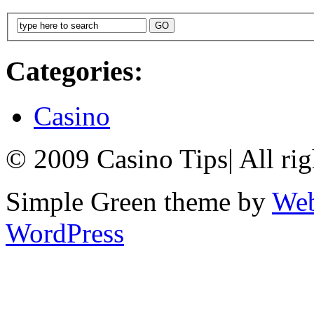
Categories:
Casino
© 2009 Casino Tips
|
All rig
Simple Green theme by
Web
WordPress